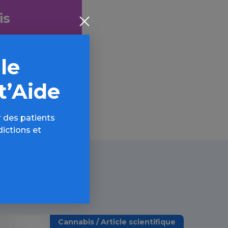
is
AQ,
 le
t’Aide
 des patients
dictions et
Cannabis / Article scientifique