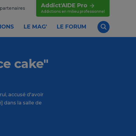
Addict'AIDE Pro
partenaires
Addictions en milieu professionnel
IONS
LE MAG'
LE FORUM
Recherche
ce cake"
i, accusé d'avoir
] dans la salle de