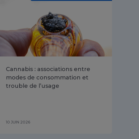
Cannabis : associations entre
Évo
modes de consommation et
lié
trouble de l’usage
ado
du
20
10 JUIN 2026
26 M