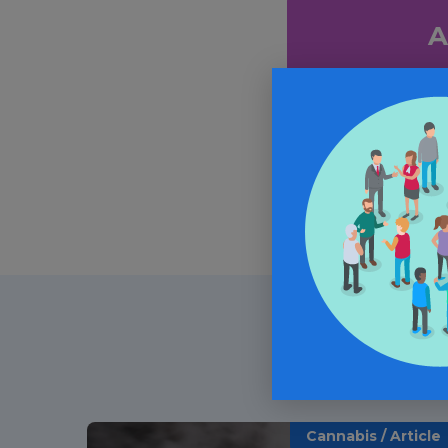
A
In
Cannabis / Article