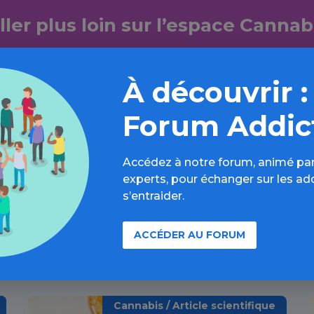
ller plus loin sur l’espace Cannab
formations, parcours d’évaluations, bonnes pratiques, F
annuaires, ressources, actualités...
À découvrir :
Découvrir
Forum Addic
Accédez à notre forum, animé par
experts, pour échanger sur les ad
s’entraider.
ACCÉDER AU FORUM
À lire aussi
Cannabis / Article scientifique