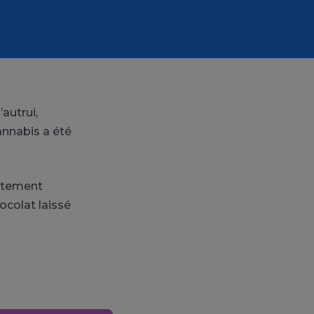
autrui,
annabis a été
bitement
ocolat laissé