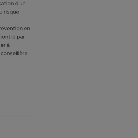
cation d’un
u risque
prévention en
émontré par
ier à
 conseillère