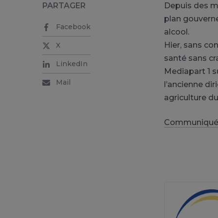
PARTAGER
Depuis des mo
plan gouverne
Facebook
alcool.
Hier, sans con
X
santé sans cr
LinkedIn
Mediapart 1 s
Mail
l’ancienne dir
agriculture d
Communiqué d