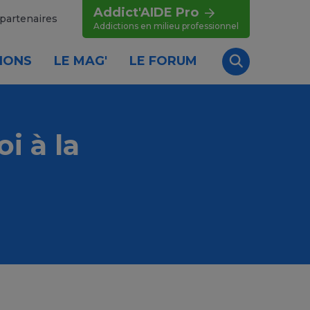
Addict'AIDE Pro
partenaires
Addictions en milieu professionnel
IONS
LE MAG'
LE FORUM
Recherche
oi à la