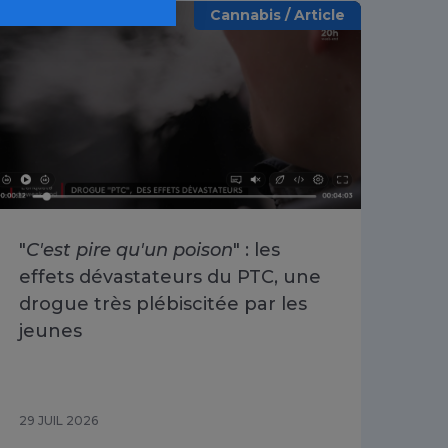
Cannabis / Article
"
C'est pire qu'un poison
" : les
«
O
effets dévastateurs du PTC, une
se 
drogue très plébiscitée par les
Cha
jeunes
du 
29 JUIL 2026
29 J