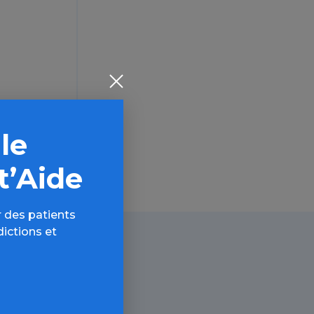
 le
t’Aide
 des patients
dictions et