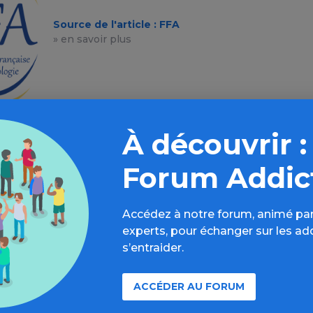
Source de l'article : FFA
» en savoir plus
À découvrir :
Forum Addic
Accédez à notre forum, animé par
experts, pour échanger sur les ad
s’entraider.
À lire aussi
ACCÉDER AU FORUM