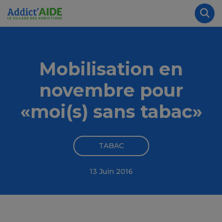
Aller au contenu principal
Panneau de gestion des cookies
Rec
Mobilisation en
novembre pour
«moi(s) sans tabac»
TABAC
13 Juin 2016