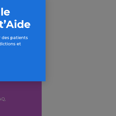
 le
s addictions.
t’Aide
 des patients
dictions et
AQ,