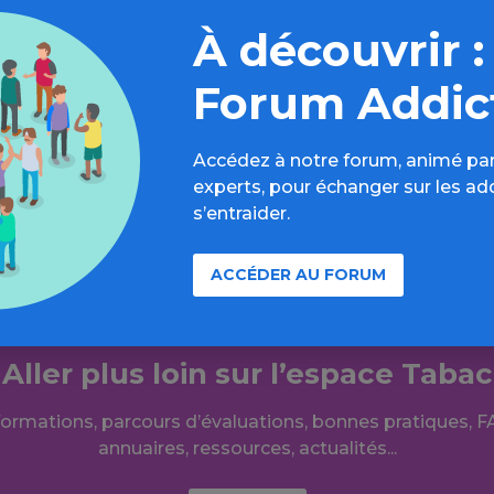
mise en forme sonore : Félix de Meyer
À découvrir :
cement de l’ARS Bretagne et du Fonds de lutte contre le
Forum Addic
podcasts
Accédez à notre forum, animé par
experts, pour échanger sur les ad
s’entraider.
ACCÉDER AU FORUM
Aller plus loin sur l’espace Tabac
formations, parcours d’évaluations, bonnes pratiques, F
annuaires, ressources, actualités...