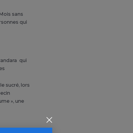
 Mois sans
rsonnes qui
vandara qui
des
e sucré, lors
decin
fume », une