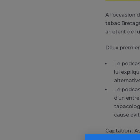
A l’occasion 
tabac Bretag
arrêtent de f
Deux premiers
Le podcas
lui expliq
alternati
Le podcast
d’un entre
tabacologu
cause évi
Captation : A