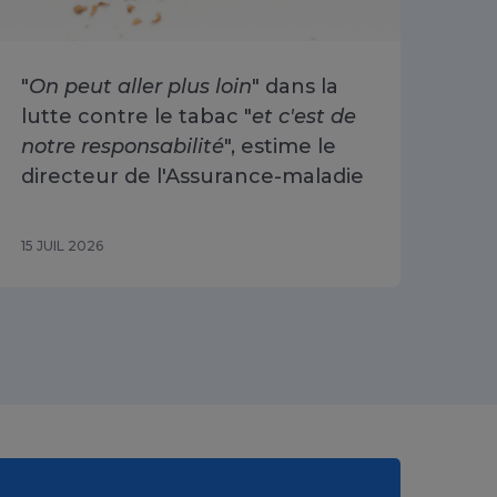
"
On peut aller plus loin
" dans la
Arr
lutte contre le tabac "
et c'est de
ré
notre responsabilité
", estime le
30
directeur de l'Assurance-maladie
15 JUIL 2026
10 J