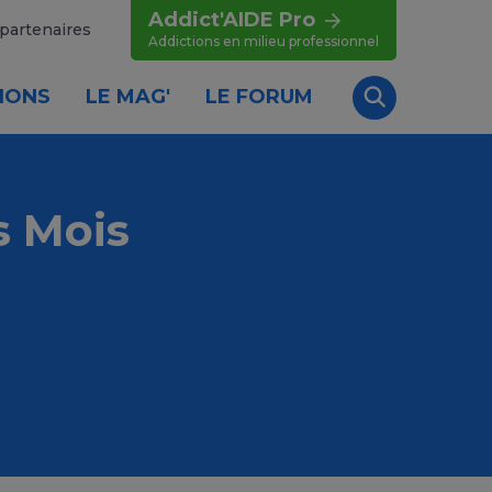
Addict'AIDE Pro
partenaires
Addictions en milieu professionnel
IONS
LE MAG'
LE FORUM
Recherche
s Mois