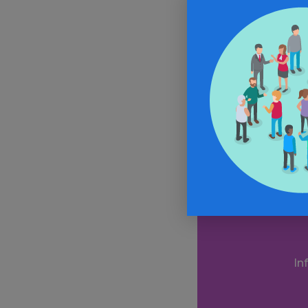
Habillage et 
Avec le finan
Ecouter les 
In