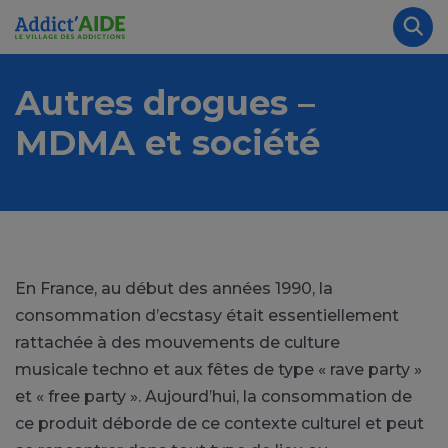
Aller au contenu principal
Panneau de gestion des cookies
Rec
Autres drogues –
MDMA et société
En France, au début des années 1990, la
consommation d’ecstasy était essentiellement
rattachée à des mouvements de culture
musicale techno et aux fêtes de type « rave party »
et « free party ». Aujourd’hui, la consommation de
ce produit déborde de ce contexte culturel et peut