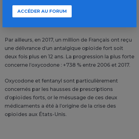
plus utilisés que les opioïdes forts (morphine,
ACCÉDER AU FORUM
oxycodone, fentanyl). Or, s’ils sont moins puissants,
les risques de mauvais usage sont comparables.
Par ailleurs, en 2017, un million de Français ont reçu
une délivrance d’un antalgique opioïde fort soit
deux fois plus en 12 ans. La progression la plus forte
concerne l’oxycodone : +738 % entre 2006 et 2017.
Oxycodone et fentanyl sont particulièrement
concernés par les hausses de prescriptions
d’opioïdes forts, or le mésusage de ces deux
médicaments a été à l’origine de la crise des
opioïdes aux États-Unis.