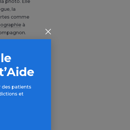
a photo. Elle
gue, la
 fortes comme
tographie
à
 compagnon.
bout, jusqu’à
 le
c’est violent,
t d’elle l’une
t’Aide
 : l’héroïne
 des patients
r une
dictions et