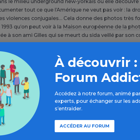
ans le milieu underground new-yorkais où elle découvre l
umenter tout ce que l’Amérique ne veut pas voir : la dro
 les violences conjugales… Cela donne des photos très
 1993 qu’on peut voir à la
Maison européenne de la pho
rée à son ami Gilles qui se meurt du sida veillé par son
échéance du corps, mais aussi l’amour, le désir jusqu’au 
À découvrir :
eu bouleversant sur un lit d’hôpital. C’est cru, c’est noir, 
d de femme dans un milieu encore très masculin et ça fai
Forum Addic
ndes photographes des années 80 et 90.
n s’approche si près de l’abîme qu’elle plonge elle aussi
Accédez à notre forum, animé par
uis
l’OxyContin
que son médecin lui prescrit pour soigne
experts, pour échanger sur les ad
s’entraider.
e l’article sur le site de franceinfo
ACCÉDER AU FORUM