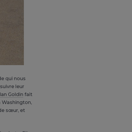
de qui nous
suivre leur
an Goldin
fait
 à Washington,
de sœur, et