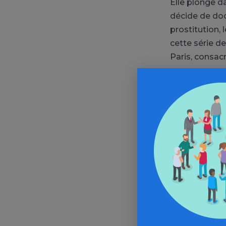
Elle plonge d
décide de doc
prostitution,
cette série de
Paris, consac
On y voit la d
ce baiser d’adi
c’est un regar
des plus gra
Mais Nan Goldi
d’abord. Et p
tendinite.
Voir la suite d