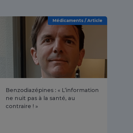
Médicaments / Article
Benzodiazépines : « L’information
Be
ne nuit pas à la santé, au
pr
contraire ! »
fai
pas
»