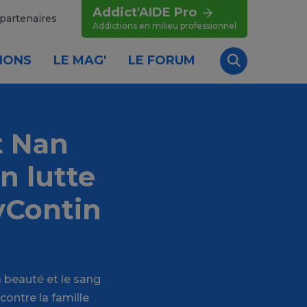
Addict'AIDE Pro
partenaires
Addictions en milieu professionnel
IONS
LE MAG'
LE FORUM
Recherche
t Nan
n lutte
xyContin
a beauté et le sang
ontre la famille