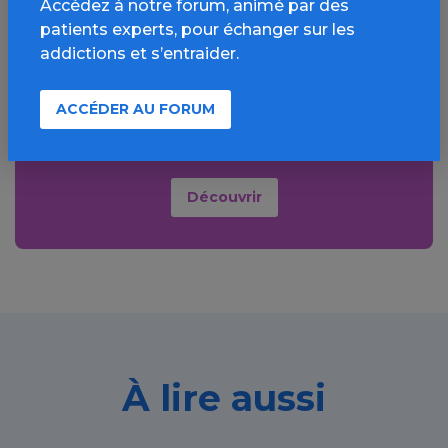
Accédez à notre forum, animé par des
Aller plus loin sur
patients experts, pour échanger sur les
l’espace Tabac
addictions et s’entraider.
Informations, parcours d’évaluations,
ACCÉDER AU FORUM
bonnes pratiques, FAQ, annuaires,
ressources, actualités...
Découvrir
À lire aussi