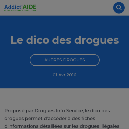
Aller au contenu principal
Panneau de gestion des cookies
Rec
Le dico des drogues
AUTRES DROGUES
01 Avr 2016
Proposé par Drogues Info Service, le dico des
drogues permet d’accéder à des fiches
d’informations détaillées sur les drogues illégales