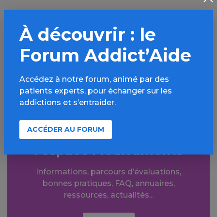
Facebook
X
À découvrir : le
LinkedIn
Mail
Forum Addict’Aide
SMS
WhatsApp
Accédez à notre forum, animé par des
Comprendre les addictions
patients experts, pour échanger sur les
addictions et s’entraider.
ACCÉDER AU FORUM
Aller plus loin sur
l’espace Médicaments
Informations, parcours d’évaluations,
bonnes pratiques, FAQ, annuaires,
ressources, actualités...