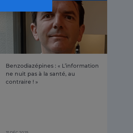
Benzodiazépines : « L’information
Be
ne nuit pas à la santé, au
pr
contraire ! »
fai
pas
»
31 DÉC 2025
08 