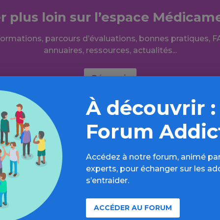
er plus loin sur l’espace Médicam
formations, parcours d’évaluations, bonnes pratiques, F
annuaires, ressources, actualités...
Découvrir
À découvrir :
Forum Addic
Accédez à notre forum, animé par
experts, pour échanger sur les ad
À lire aussi
s’entraider.
ACCÉDER AU FORUM
Médicaments / Article