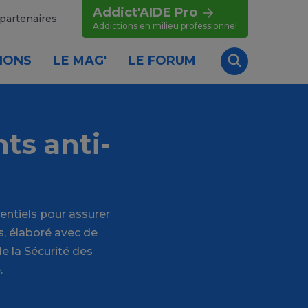
Addict'AIDE Pro
partenaires
Addictions en milieu professionnel
IONS
LE MAG'
LE FORUM
Recherche
ts anti-
ntiels pour assurer
s, élaboré avec de
e la Sécurité des
.