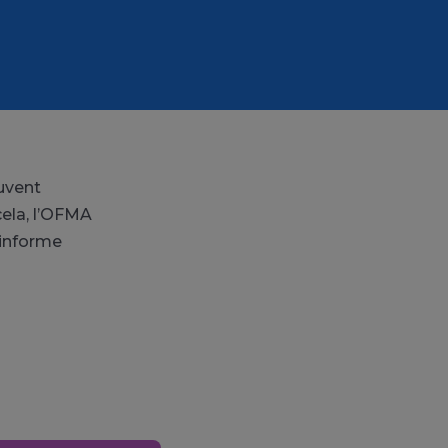
euvent
cela, l’OFMA
 informe