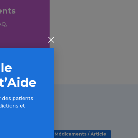
ents
AQ,
 le
t’Aide
 des patients
dictions et
Médicaments / Article