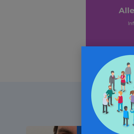
All
In
Médicaments / Article