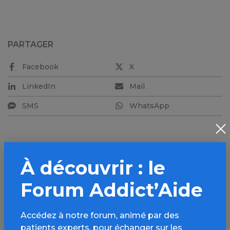
PARTAGER
Facebook
X
LinkedIn
Mail
SMS
WhatsApp
À découvrir : le
Aller plus loin sur
Forum Addict’Aide
l’espace Médicaments
Informations, parcours d’évaluations,
Accédez à notre forum, animé par des
bonnes pratiques, FAQ, annuaires,
patients experts, pour échanger sur les