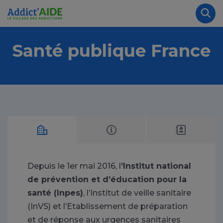
Aller au contenu principal
Panneau de gestion des cookies
Rec
Santé publique France
Depuis le 1er mai 2016, l
’Institut national
de prévention et d’éducation pour la
santé (Inpes)
, l’Institut de veille sanitaire
(InVS) et l’Etablissement de préparation
et de réponse aux urgences sanitaires