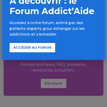
À découvrir : le
SMS
WhatsApp
Forum Addict’Aide
Accédez à notre forum, animé par des
patients experts, pour échanger sur les
addictions et s’entraider.
Aller plus loin sur
l’espace Cannabis
ACCÉDER AU FORUM
Informations, parcours d’évaluations,
bonnes pratiques, FAQ, annuaires,
ressources, actualités...
Découvrir