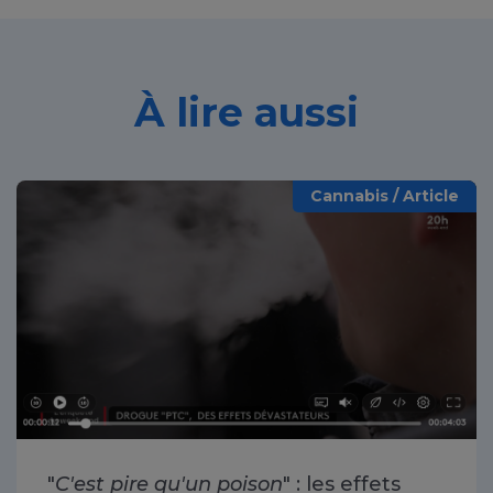
À lire aussi
Cannabis / Article
"
C'est pire qu'un poison
" : les effets