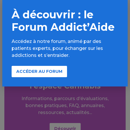
PARTAGER
À découvrir : le
Facebook
X
Forum Addict’Aide
LinkedIn
Mail
SMS
WhatsApp
Accédez à notre forum, animé par des
patients experts, pour échanger sur les
addictions et s’entraider.
ACCÉDER AU FORUM
Aller plus loin sur
l’espace Cannabis
Informations, parcours d’évaluations,
bonnes pratiques, FAQ, annuaires,
ressources, actualités...
Découvrir