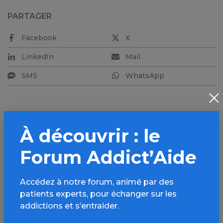
PARTAGER
Facebook
X
LinkedIn
Mail
SMS
WhatsApp
À découvrir : le
Aller plus loin sur
Forum Addict’Aide
l’espace Tabac
Informations, parcours d’évaluations,
Accédez à notre forum, animé par des
bonnes pratiques, FAQ, annuaires,
patients experts, pour échanger sur les
ressources, actualités...
addictions et s’entraider.