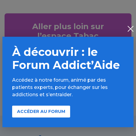
Aller plus loin sur
l’espace Tabac
À découvrir : le
Informations, parcours d’évaluations,
bonnes pratiques, FAQ, annuaires,
Forum Addict’Aide
ressources, actualités...
Accédez à notre forum, animé par des
Découvrir
patients experts, pour échanger sur les
addictions et s’entraider.
ACCÉDER AU FORUM