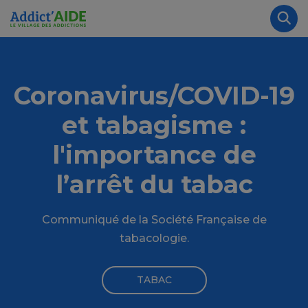
Aller au contenu principal
Panneau de gestion des cookies
Rec
Coronavirus/COVID-19
et tabagisme :
l'importance de
l’arrêt du tabac
Communiqué de la Société Française de
tabacologie.
TABAC