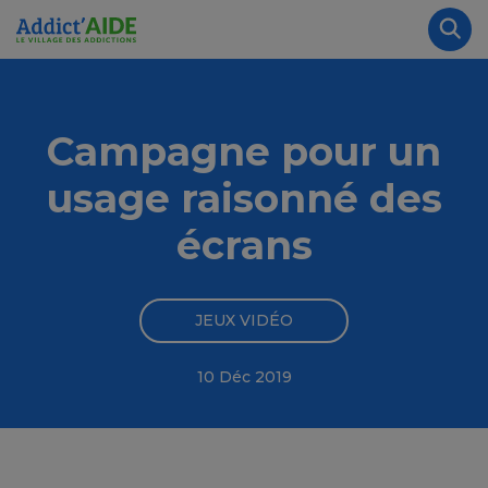
Aller au contenu principal
Panneau de gestion des cookies
Rec
Campagne pour un
usage raisonné des
écrans
JEUX VIDÉO
10 Déc 2019