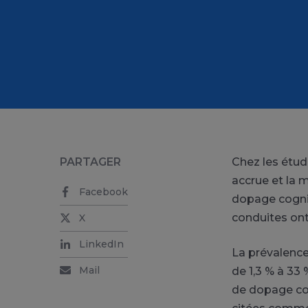
PARTAGER
Chez les étud
accrue et la 
Facebook
dopage cognit
conduites ont 
X
LinkedIn
La prévalence
Mail
de 1,3 % à 33 
de dopage cog