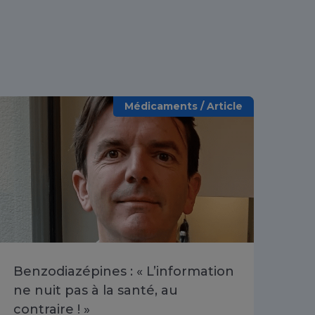
Médicaments / Article
Benzodiazépines : « L’information
Be
ne nuit pas à la santé, au
pr
contraire ! »
fai