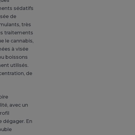
ques
ments sédatifs
isée de
mulants, très
es traitements
e le cannabis,
ées à visée
 ou boissons
nt utilisés.
entration, de
oire
ité, avec un
ofil
e dégager. En
ouble