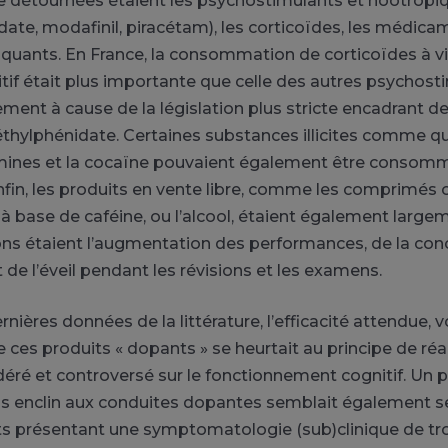
 détournées étaient les psychostimulants et nootropi
ate, modafinil, piracétam), les corticoïdes, les médica
oquants. En France, la consommation de corticoïdes à v
if était plus importante que celle des autres psychosti
ment à cause de la législation plus stricte encadrant d
éthylphénidate. Certaines substances illicites comme qu
ines et la cocaïne pouvaient également être consomm
nfin, les produits en vente libre, comme les comprimés
à base de caféine, ou l’alcool, étaient également largeme
ns étaient l’augmentation des performances, de la conc
 de l’éveil pendant les révisions et les examens.
rnières données de la littérature, l’efficacité attendue, v
 ces produits « dopants » se heurtait au principe de réal
déré et controversé sur le fonctionnement cognitif. Un pr
us enclin aux conduites dopantes semblait également s
jets présentant une symptomatologie (sub)clinique de tr