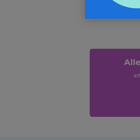
Par Louise C
All
In