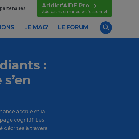
Addict'AIDE Pro
partenaires
Addictions en milieu professionnel
IONS
LE MAG'
LE FORUM
Recherche
diants :
 s’en
mance accrue et la
page cognitif. Les
é décrites à travers