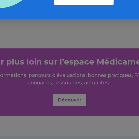
arton
er plus loin sur l’espace Médicam
formations, parcours d’évaluations, bonnes pratiques, F
annuaires, ressources, actualités...
Découvrir