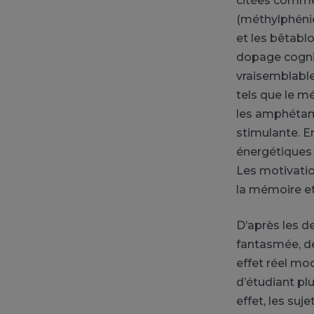
citées comme
(méthylphénid
et les bêtabl
dopage cognit
vraisemblable
tels que le m
les amphétam
stimulante. E
énergétiques 
Les motivatio
la mémoire et
D’après les de
fantasmée, de
effet réel mo
d’étudiant pl
effet, les su