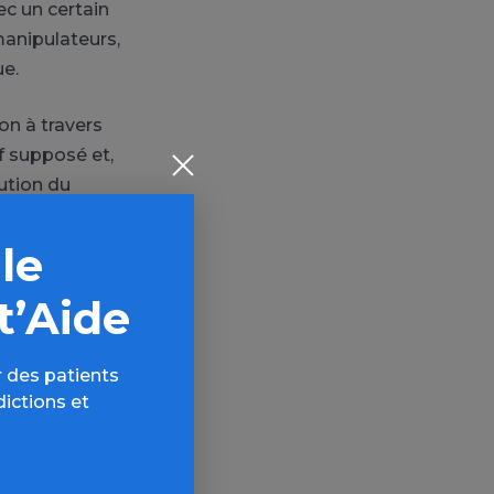
ec un certain
anipulateurs,
ue.
on à travers
if supposé et,
ution du
iversitaire, à
ue, apparaît
 le
à de telles
t’Aide
ke your pills
»
 des patients
tifs ayant
dictions et