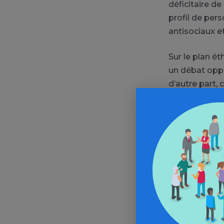
déficitaire de
profil de pe
antisociaux et
Sur le plan ét
un débat oppos
d’autre part,
mérite dans l
travers des c
indispensable
pratiques.
Et pour en sa
dresse égalem
recours aux p