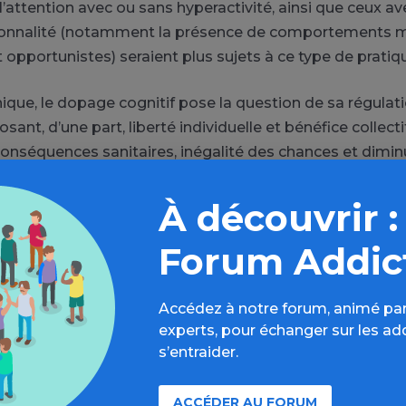
 l’attention avec ou sans hyperactivité, ainsi que ceux av
rsonnalité (notamment la présence de comportements m
 opportunistes) seraient plus sujets à ce type de pratiq
hique, le dopage cognitif pose la question de sa régulati
ant, d’une part, liberté individuelle et bénéfice collect
 conséquences sanitaires, inégalité des chances et dimin
a réussite. Un renforcement de la médecine scolaire et un
ampagnes de prévention et le repérage des sujets à risq
À découvrir :
 pour limiter l’étendue et les risques et dommages liés 
Forum Addic
voir plus sur ce phénomène, le documentaire Netflix «
Ta
Accédez à notre forum, animé par
ent le portrait de lycéens, banquiers, ingénieurs et spor
experts, pour échanger sur les ad
sychostimulants afin de booster leurs performances.
s’entraider.
ACCÉDER AU FORUM