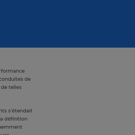
erformance
 conduites de
 de telles
nts s’étendait
a définition
équemment