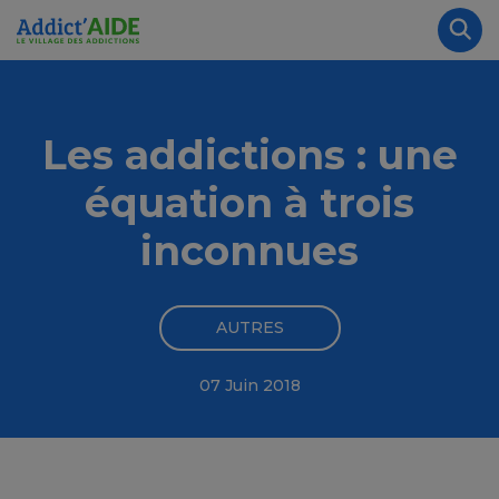
Aller au contenu principal
Panneau de gestion des cookies
Rec
Les addictions : une
équation à trois
inconnues
AUTRES
07 Juin 2018