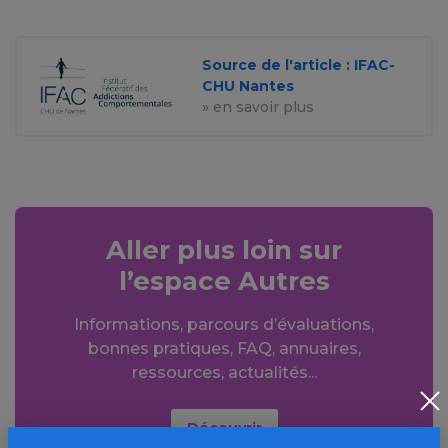
Source de l'article : IFAC-
CHU Nantes
» en savoir plus
Aller plus loin sur
l’espace Autres
Informations, parcours d’évaluations,
bonnes pratiques, FAQ, annuaires,
ressources, actualités...
Découvrir