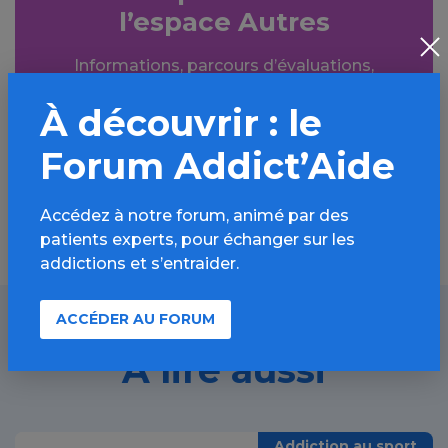
l’espace Autres
Informations, parcours d’évaluations,
bonnes pratiques, FAQ, annuaires,
À découvrir : le
ressources, actualités...
Forum Addict’Aide
Découvrir
Accédez à notre forum, animé par des
patients experts, pour échanger sur les
addictions et s’entraider.
ACCÉDER AU FORUM
À lire aussi
Addiction au sport