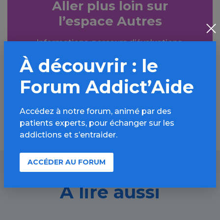
Aller plus loin sur
l’espace Autres
Informations, parcours d’évaluations,
bonnes pratiques, FAQ, annuaires,
À découvrir : le
ressources, actualités...
Forum Addict’Aide
Découvrir
Accédez à notre forum, animé par des
patients experts, pour échanger sur les
addictions et s’entraider.
ACCÉDER AU FORUM
À lire aussi