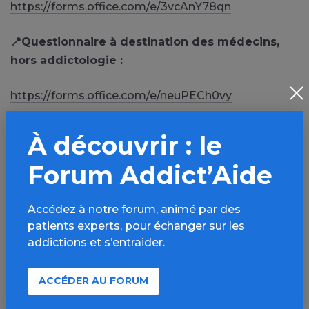
https://forms.office.com/e/3vcAnY78qn
📍
Questionnaire à destination des médecins,
hors addictologie :
https://forms.office.com/e/neuPECh0vy
📍
Questionnaire à destination des
À découvrir : le
pharmaciens :
Forum Addict’Aide
https://forms.office.com/e/3dFRyjCDpT
Accédez à notre forum, animé par des
patients experts, pour échanger sur les
addictions et s’entraider.
PARTAGER
Facebook
X
ACCÉDER AU FORUM
LinkedIn
Mail