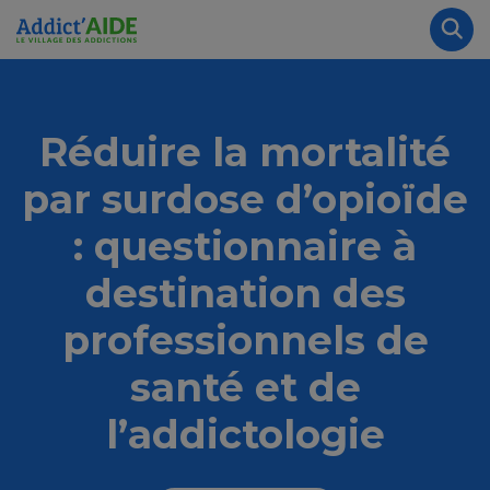
Aller au contenu principal
Panneau de gestion des cookies
Rec
Réduire la mortalité
par surdose d’opioïde
: questionnaire à
destination des
professionnels de
santé et de
l’addictologie