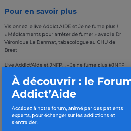
Pour en savoir plus
Visionnez le live Addict’AIDE et Je ne fume plus !
« Médicaments pour arrêter de fumer » avec le Dr
Véronique Le Denmat, tabacologue au CHU de
Brest :
Live Addict’Aide et JNFP… – Je ne fume plus #JNFP
l’asso. | Facebook
À découvrir : le Foru
En téléchargement :
Addict’Aide
https://kdrive.infomaniak.com/app/share/293937/00e
Accédez à notre forum, animé par des patients
9cc6-41ff-894f-c4c6b377ace8
experts, pour échanger sur les addictions et
s’entraider.