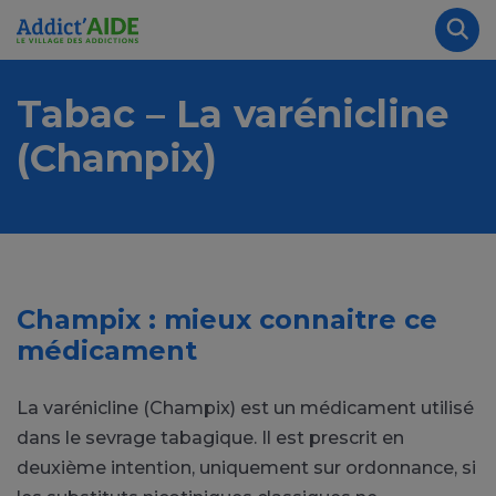
Aller au contenu principal
Panneau de gestion des cookies
Rec
Tabac – La varénicline
(Champix)
Champix : mieux connaitre ce
médicament
La varénicline (Champix) est un médicament utilisé
dans le sevrage tabagique. Il est prescrit en
deuxième intention, uniquement sur ordonnance, si