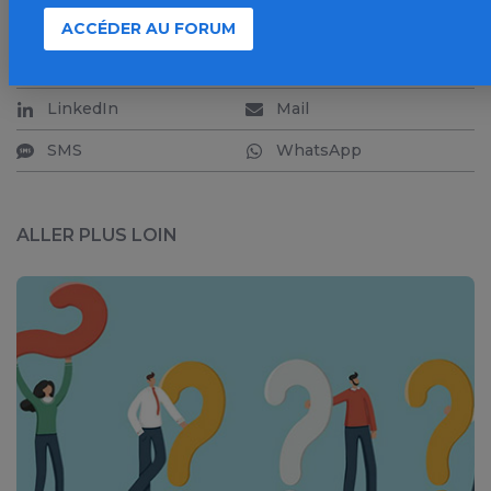
PARTAGER
ACCÉDER AU FORUM
Facebook
X
LinkedIn
Mail
SMS
WhatsApp
ALLER PLUS LOIN