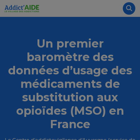
Aller au contenu principal
Panneau de gestion des cookies
Rec
Un premier
baromètre des
données d’usage des
médicaments de
substitution aux
opioïdes (MSO) en
France