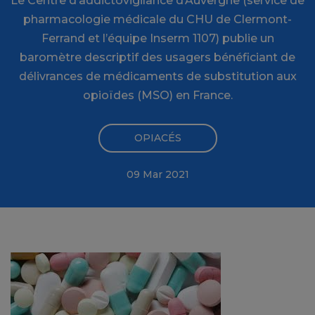
Le Centre d’addictovigilance d’Auvergne (service de
pharmacologie médicale du CHU de Clermont-
Ferrand et l’équipe Inserm 1107) publie un
baromètre descriptif des usagers bénéficiant de
délivrances de médicaments de substitution aux
opioïdes (MSO) en France.
OPIACÉS
09 Mar 2021