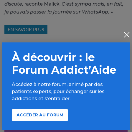
discute,
raconte Malick.
C’est sympa mais, en fait,
je pouvais passer la journée sur WhatsApp. »
À découvrir : le
PARTAGER
Forum Addict’Aide
Facebook
X
Accédez à notre forum, animé par des
LinkedIn
Mail
patients experts, pour échanger sur les
SMS
WhatsApp
addictions et s’entraider.
ACCÉDER AU FORUM