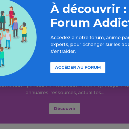
qui pourrait être attribué à un comportement de jeu ».
À découvrir :
it par Wiliam Audureau sur le site le monde.fr
Forum Addic
Accédez à notre forum, animé par
experts, pour échanger sur les ad
s’entraider.
 plus loin sur l’espace Autres addi
ACCÉDER AU FORUM
comportementales
formations, parcours d’évaluations, bonnes pratiques, F
annuaires, ressources, actualités...
Découvrir