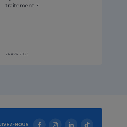
traitement ?
dél
l'
re
dé
se
24 AVR 2026
09 
UIVEZ-NOUS