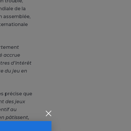
n trouble,
diale de la
on assemblée,
nternationale
rtement
té accrue
tres d’intérêt
te du jeu en
es précise que
nt des jeux
ntif au
en pâtissent,
cial et celui