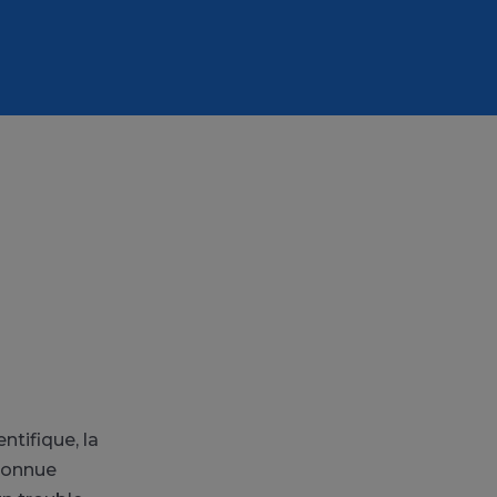
tifique, la
econnue