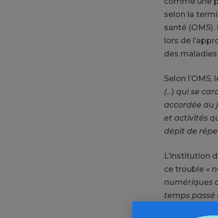
comme une pa
selon la term
santé (OMS). 
lors de l’appr
des maladies (
Selon l’OMS, 
(
…)
qui se cara
accordée au j
et activités 
dépit de rép
L’institution
ce trouble
« n
numériques ou
temps passé su
ainsi qu’à to