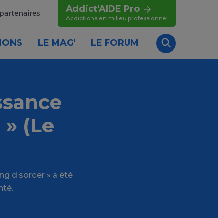
Addict'AIDE Pro
partenaires
Addictions en milieu professionnel
IONS
LE MAG'
LE FORUM
Recherche
ssance
 » (Le
ng disorder » a été
nté.