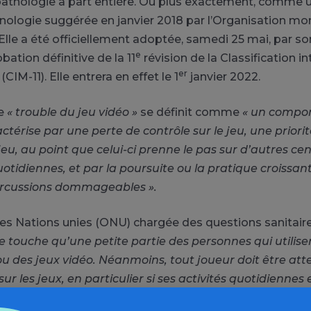
thologie à part entière. Ou plus exactement, comme u
inologie suggérée en janvier 2018 par l’Organisation mon
Elle a été officiellement adoptée, samedi 25 mai, par s
e
obation définitive de la 11
révision de la Classification i
er
CIM-11). Elle entrera en effet le 1
janvier 2022.
le
« trouble du jeu vidéo »
se définit comme
« un compo
ctérise par une perte de contrôle sur le jeu, une priori
eu, au point que celui-ci prenne le pas sur d’autres cen
quotidiennes, et par la poursuite ou la pratique croissan
ercussions dommageables ».
 des Nations unies (ONU) chargée des questions sanitair
e touche qu’une petite partie des personnes qui utilise
 des jeux vidéo. Néanmoins, tout joueur doit être atte
r les jeux, en particulier si ses activités quotidiennes 
ut changement physique ou psychologique, sur le plan so