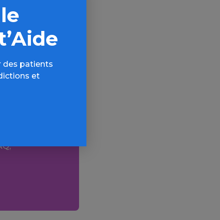
 le
t’Aide
 des patients
dictions et
ctions
AQ,