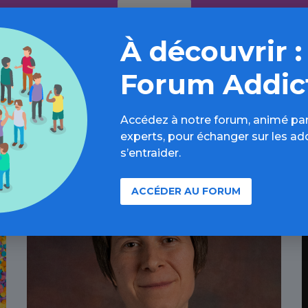
Découvrir
À découvrir :
Forum Addic
Accédez à notre forum, animé par
experts, pour échanger sur les ad
À lire aussi
s’entraider.
ACCÉDER AU FORUM
Autres addictions comportementales /
Article