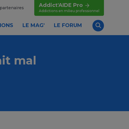
Addict'AIDE Pro
partenaires
Addictions en milieu professionnel
IONS
LE MAG'
LE FORUM
Recherche
it mal