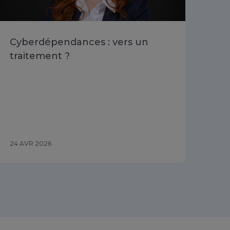
Cyberdépendances : vers un
Ch
traitement ?
dél
l'
re
dé
se
24 AVR 2026
09 