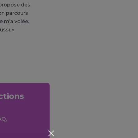
l propose des
son parcours
e m’a volée.
ussi. »
ctions
AQ,