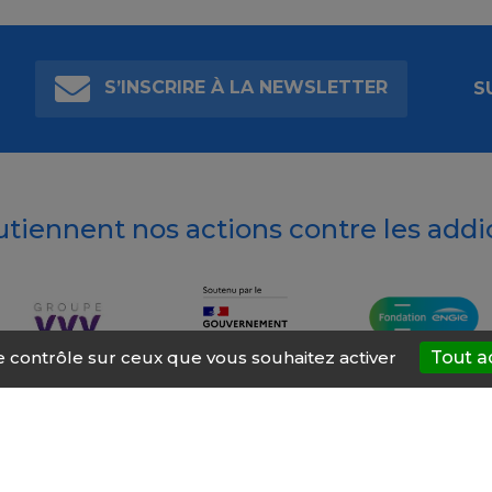
S’INSCRIRE À LA NEWSLETTER
S
outiennent nos actions contre les addi
le contrôle sur ceux que vous souhaitez activer
Tout a
t’AIDE
À propos
Mentions légales
Nous contacter
Site ré