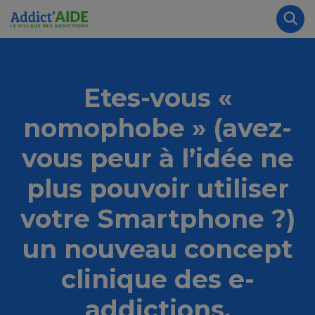
Aller au contenu principal
Panneau de gestion des cookies
Rec
Etes-vous «
nomophobe » (avez-
vous peur à l’idée ne
plus pouvoir utiliser
votre Smartphone ?)
un nouveau concept
clinique des e-
addictions.