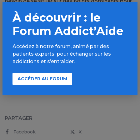
besoin de se situer sur des points dominants pour
surveiller leur environnement, le Smartphone
À découvrir : le
permettrait une surveillance constante de
l’environnement, et l’impossibilité d’y avoir accès
Forum Addict’Aide
serait comme être privé d’accès à la tour de guet.
Accédez à notre forum, animé par des
patients experts, pour échanger sur les
addictions et s’entraider.
ACCÉDER AU FORUM
PARTAGER
Facebook
X