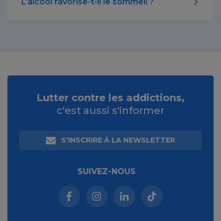
L’alcool favorise-t-il le sommeil ?
Lutter contre les addictions,
c'est aussi s'informer
S’INSCRIRE À LA NEWSLETTER
SUIVEZ-NOUS
Facebook (nouvelle fenêtre)
Instagram (nouvelle fenêtre)
Linkedin (nouvelle fenêt
Tiktok (nouvelle 