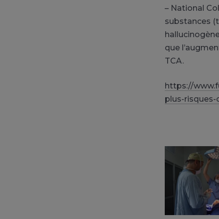
– National Co
substances (t
hallucinogène
que l’augment
TCA.
https://www.
plus-risques