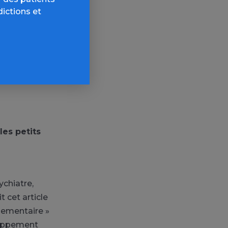
dictions et
explique
ealite-de-l-
les petits
chiatre,
 cet article
rlementaire »
eloppement