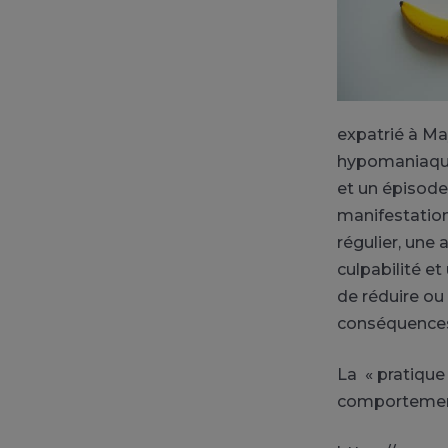
expatrié à Ma
hypomaniaque 
et un épisode
manifestation
régulier, une 
culpabilité et
de réduire o
conséquences 
La « pratique
comportementa