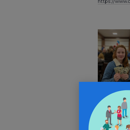
https://www.c
Image par Joe
Davies de Pixa
10 €). « Je vo
gain. On ne g