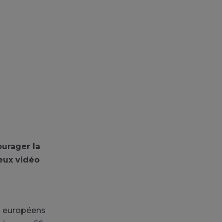
ourager la
eux vidéo
és européens