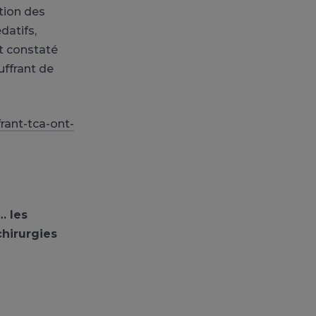
tion des
datifs,
t constaté
uffrant de
rant-tca-ont-
… les
hirurgies