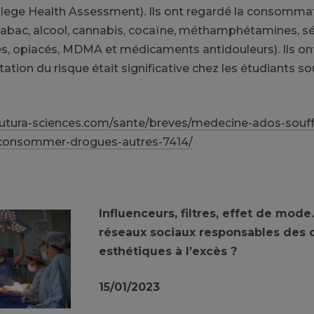
llege Health Assessment). Ils ont regardé la consomma
abac, alcool, cannabis, cocaïne, méthamphétamines, sé
s, opiacés, MDMA et médicaments antidouleurs). Ils on
ation du risque était significative chez les étudiants so
futura-sciences.com/sante/breves/medecine-ados-souff
-consommer-drogues-autres-7414/
Influenceurs, filtres, effet de mode
réseaux sociaux responsables des c
esthétiques à l’excès ?
15/01/2023