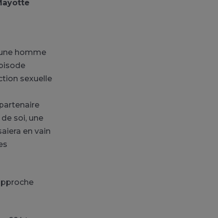
 Mayotte
 jeune homme
épisode
ction sexuelle
partenaire
 de soi, une
saiera en vain
es
’approche