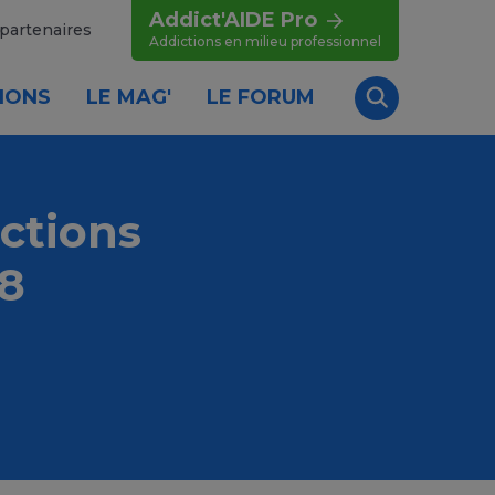
Addict'AIDE Pro
partenaires
Addictions en milieu professionnel
IONS
LE MAG'
LE FORUM
Recherche
ctions
8