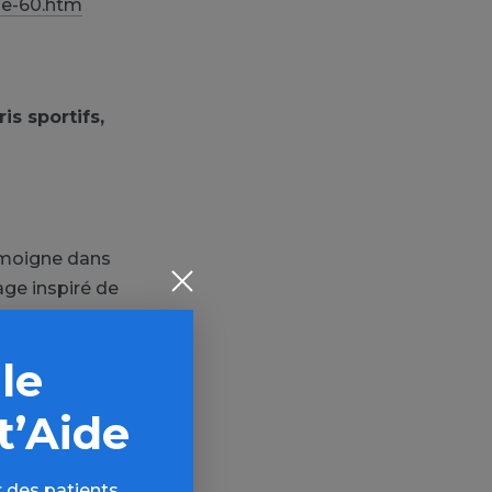
ge-60.htm
ris sportifs,
témoigne dans
age inspiré de
mprise des
 le
sommes (5 ou
t’Aide
sibilité du
end un peu
 des patients