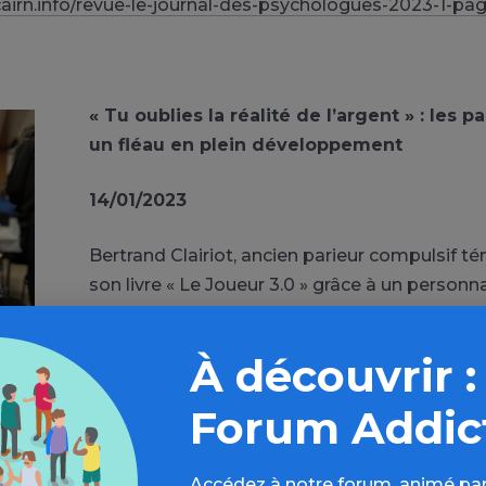
airn.info/revue-le-journal-des-psychologues-2023-1-pa
« Tu oublies la réalité de l’argent » : les pa
un fléau en plein développement
14/01/2023
Bertrand Clairiot, ancien parieur compulsif 
son livre « Le Joueur 3.0 » grâce à un personn
sa vie, simple fan de sport, et vivant sous l’e
paris sportifs.
À découvrir :
bay
L’auteur a commencé par parier de petites 
Forum Addic
ulais suivre les matchs avec la petite excitation de la pos
agne pas tout le temps mais lorsqu’on gagne, on se pr
Accédez à notre forum, animé par