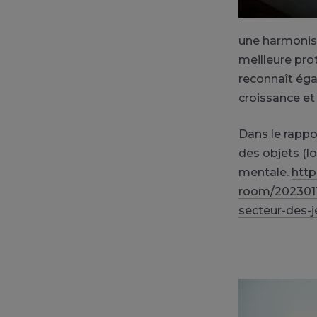
une harmonisa
meilleure pro
reconnaît éga
croissance et
Dans le rappor
des objets (l
mentale.
http
room/2023011
secteur-des-j