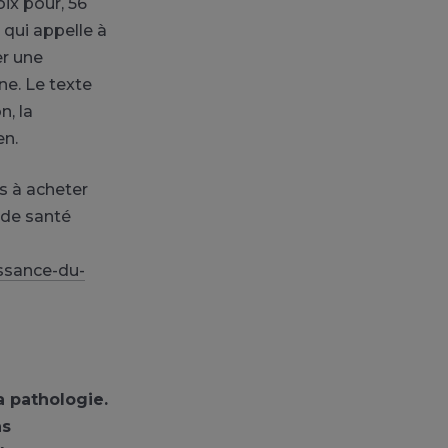
ix pour, 56
 qui appelle à
er une
ne. Le texte
n, la
en.
ns à acheter
 de santé
ssance-du-
la pathologie.
as