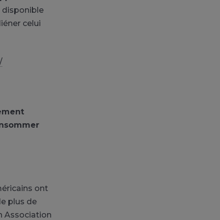
 disponible
iéner celui
/
tement
consommer
éricains ont
e plus de
h Association