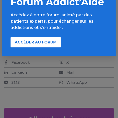
Forum Addict’Aide
l’enfant de difficultés ultérieures, l’influence des
paires est la plus importante. Laissez donc vos
enfants jouer avec leurs copains à l’extérieur.
Accédez à notre forum, animé par des
patients experts, pour échanger sur les
addictions et s’entraider.
Par Gaetan Devos
ACCÉDER AU FORUM
PARTAGER
Facebook
X
LinkedIn
Mail
SMS
WhatsApp