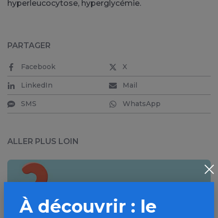
hyperleucocytose, hyperglycémie.
PARTAGER
Facebook
X
LinkedIn
Mail
SMS
WhatsApp
ALLER PLUS LOIN
À découvrir : le