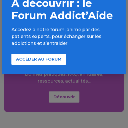
À découvrir : le
Forum Addict’Aide
Aller plus loin sur
Accédez à notre forum, animé par des
l’espace Autres
patients experts, pour échanger sur les
addictions et s’entraider.
addictions
comportementales
ACCÉDER AU FORUM
Informations, parcours d’évaluations,
bonnes pratiques, FAQ, annuaires,
ressources, actualités...
Découvrir