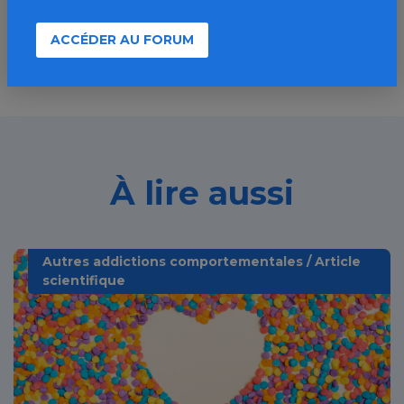
Découvrir
ACCÉDER AU FORUM
À lire aussi
Autres addictions comportementales / Article
scientifique