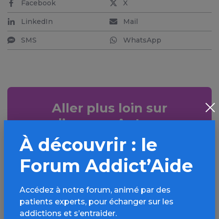
Facebook
X
LinkedIn
Mail
SMS
WhatsApp
Aller plus loin sur
l’espace Autres
addictions
À découvrir : le
comportementales
Forum Addict’Aide
Informations, parcours d’évaluations,
bonnes pratiques, FAQ, annuaires,
Accédez à notre forum, animé par des
ressources, actualités...
patients experts, pour échanger sur les
addictions et s’entraider.