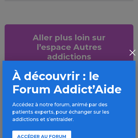
Aller plus loin sur
l’espace Autres
addictions
comportementales
À découvrir : le
Informations, parcours d’évaluations,
Forum Addict’Aide
bonnes pratiques, FAQ, annuaires,
ressources, actualités...
Accédez à notre forum, animé par des
Découvrir
patients experts, pour échanger sur les
addictions et s’entraider.
ACCÉDER AU FORUM