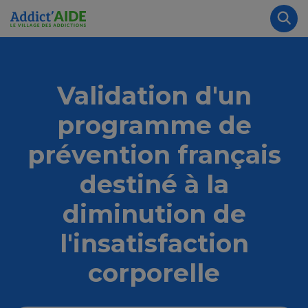
Aller au contenu principal
Panneau de gestion des cookies
Rec
Validation d'un
programme de
prévention français
destiné à la
diminution de
l'insatisfaction
corporelle