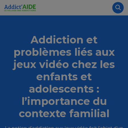
Aller au contenu principal
Panneau de gestion des cookies
Rec
Addiction et
problèmes liés aux
jeux vidéo chez les
enfants et
adolescents :
l’importance du
contexte familial