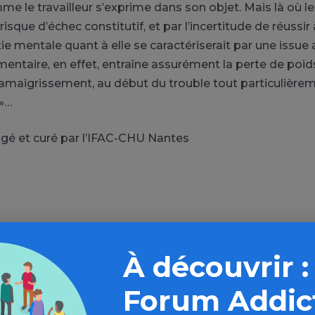
 le travailleur s’exprime dans son objet. Mais là où le 
 risque d’échec constitutif, et par l’incertitude de réussir
xie mentale quant à elle se caractériserait par une issue
imentaire, en effet, entraîne assurément la perte de poids
amaigrissement, au début du trouble tout particulièrem
»…
digé et curé par l’IFAC-CHU Nantes
Source de l'article : IFAC-CHU Nantes
À découvrir :
» en savoir plus
Forum Addic