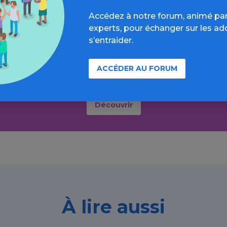
Accédez à notre forum, animé par
experts, pour échanger sur les ad
lus loin sur l’espace Trouble ali
s’entraider.
formations, parcours d’évaluations, bonnes pratiques, F
ACCÉDER AU FORUM
annuaires, ressources, actualités...
Découvrir
À lire aussi