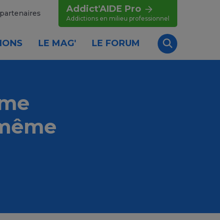
Addict'AIDE Pro
partenaires
Addictions en milieu professionnel
IONS
LE MAG'
LE FORUM
Recherche
mme
i-même