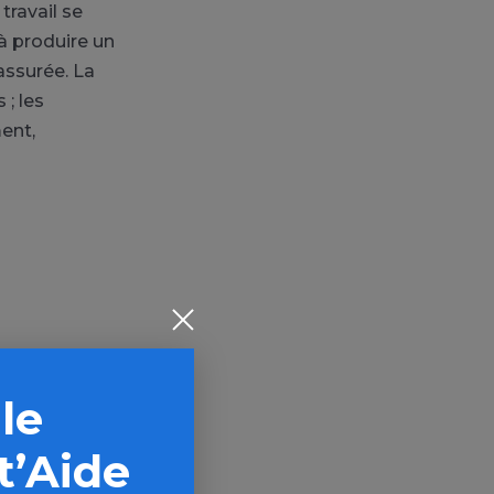
travail se
 à produire un
 assurée. La
 ; les
ent,
 le
t’Aide