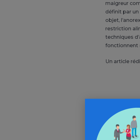
maigreur comme
définit par un
objet, l’anore
restriction al
techniques d’
fonctionnent 
Un article ré