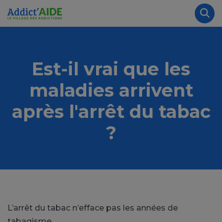
Aller au contenu principal
Panneau de gestion des cookies
Rec
Est-il vrai que les
maladies arrivent
après l'arrêt du tabac
?
L’arrêt du tabac n’efface pas les années de
tabagisme.