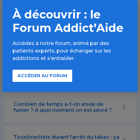
À découvrir : le
Forum Addict’Aide
Je m'inquiète : on m'a parlé de
saignement des gencives, insomnie,
constipation...
Accédez à notre forum, animé par des
patients experts, pour échanger sur les
addictions et s’entraider.
Je suis malade (BPCO, etc), je suis
"obligé" d'arrêter de fumer : comment
ACCÉDER AU FORUM
faire dans ces cas là ?
Combien de temps a-t-on envie de
fumer ? A quel moment on est sevré ?
Toux/crachats durant l'arrêt du tabac : ça