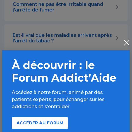
Comment ne pas être irritable quand
j'arrête de fumer
Est-il vrai que les maladies arrivent après
l'arrêt du tabac ?
À découvrir : le
Comment lutter contre l'ennui lors des
pauses cigarettes au travail ?
Forum Addict’Aide
Accédez à notre forum, animé par des
Quand voit-on les bienfaits de l'arrêt du
patients experts, pour échanger sur les
tabac ?
addictions et s’entraider.
ACCÉDER AU FORUM
Pourquoi certains recommencent à