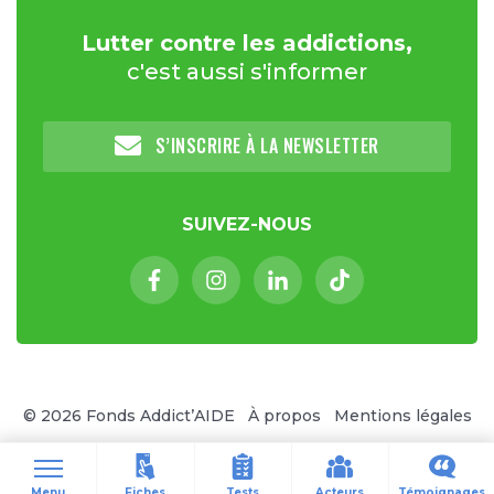
Lutter contre les addictions,
c'est aussi s'informer
S’INSCRIRE À LA NEWSLETTER
SUIVEZ-NOUS
Facebook (nouvelle fenêtre)
Instagram (nouvelle fenêtre)
Linkedin (nouvelle fenêt
Tiktok (nouvelle 
© 2026 Fonds Addict’AIDE
À propos
Mentions légales
Nous contacter
Cookies
Site réalisé par Clair et Net
(no
Fiches
Tests
Acteurs
Témoignages
Menu