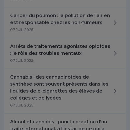
Cancer du poumon : la pollution de l’air en
est responsable chez les non-fumeurs
07 JUIL 2025
Arrêts de traitements agonistes opioïdes
: le rôle des troubles mentaux
07 JUIL 2025
Cannabis : des cannabinoïdes de
synthèse sont souvent présents dans les
liquides de e-cigarettes des élèves de
collèges et de lycées
07 JUIL 2025
Alcool et cannabis : pour la création d’un
traité international, à l’instar de ce qui a