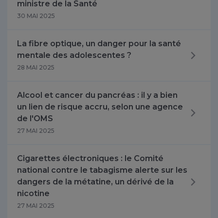
ministre de la Santé
30 MAI 2025
La fibre optique, un danger pour la santé
mentale des adolescentes ?
28 MAI 2025
Alcool et cancer du pancréas : il y a bien
un lien de risque accru, selon une agence
de l'OMS
27 MAI 2025
Cigarettes électroniques : le Comité
national contre le tabagisme alerte sur les
dangers de la métatine, un dérivé de la
nicotine
27 MAI 2025