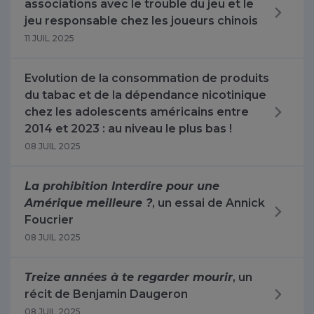
associations avec le trouble du jeu et le
jeu responsable chez les joueurs chinois
11 JUIL 2025
Evolution de la consommation de produits
du tabac et de la dépendance nicotinique
chez les adolescents américains entre
2014 et 2023 : au niveau le plus bas !
08 JUIL 2025
La prohibition Interdire pour une
Amérique meilleure ?
, un essai de Annick
Foucrier
08 JUIL 2025
Treize années à te regarder mourir
, un
récit de Benjamin Daugeron
08 JUIL 2025