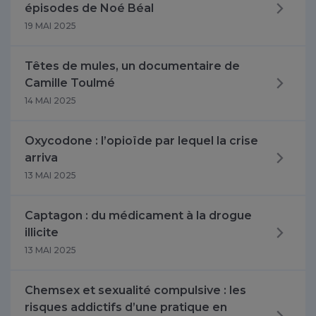
épisodes de Noé Béal
19 MAI 2025
Têtes de mules, un documentaire de
Camille Toulmé
14 MAI 2025
Oxycodone : l’opioïde par lequel la crise
arriva
13 MAI 2025
Captagon : du médicament à la drogue
illicite
13 MAI 2025
Chemsex et sexualité compulsive : les
risques addictifs d’une pratique en