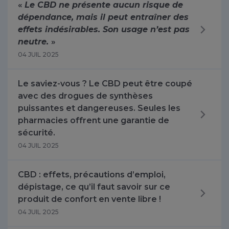
«
Le CBD ne présente aucun risque de
dépendance, mais il peut entraîner des
effets indésirables. Son usage n’est pas
neutre.
»
04 JUIL 2025
Le saviez-vous ? Le CBD peut être coupé
avec des drogues de synthèses
puissantes et dangereuses. Seules les
pharmacies offrent une garantie de
sécurité.
04 JUIL 2025
CBD : effets, précautions d’emploi,
dépistage, ce qu’il faut savoir sur ce
produit de confort en vente libre !
04 JUIL 2025