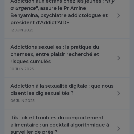
Addiction aux écrans chez les jeunes : "
Il y
a urgence
", assure le Pr Amine
Benyamina, psychiatre addictologue et
président d'Addict'AIDE
12 JUIN 2025
Addictions sexuelles : la pratique du
chemsex, entre plaisir recherché et
risques cumulés
10 JUIN 2025
Addiction à la sexualité digitale : que nous
disent les digisexualités ?
06 JUIN 2025
TikTok et troubles du comportement
alimentaire : un cocktail algorithmique à
surveiller de près ?