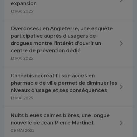
expansion
13 MAI 2025
Overdoses : en Angleterre, une enquête
participative auprès d’usagers de
drogues montre l’intérêt d’ouvrir un
centre de prévention dédié
13 MAI 2025
Cannabis récréatif : son accès en
pharmacie de ville permet de diminuer les
niveaux d’usage et ses conséquences
13 MAI 2025
Nuits bleues calmes bières, une longue
nouvelle de Jean-Pierre Martinet
09 MAI 2025