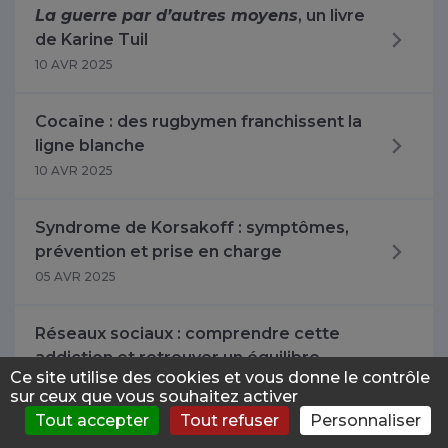
La guerre par d’autres moyens
, un livre
de Karine Tuil
10 AVR 2025
Cocaïne : des rugbymen franchissent la
ligne blanche
10 AVR 2025
Syndrome de Korsakoff : symptômes,
prévention et prise en charge
05 AVR 2025
Réseaux sociaux : comprendre cette
addiction et retrouver un équilibre
Ce site utilise des cookies et vous donne le contrôle
numérique
sur ceux que vous souhaitez activer
02 AVR 2025
Tout accepter
Tout refuser
Personnaliser
S'évaluer
Consulter
Forum
News
Menu