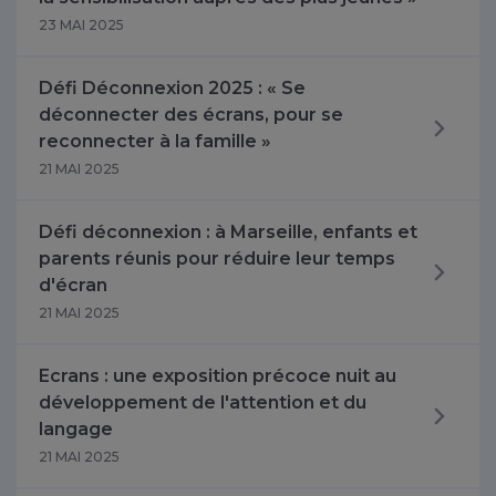
23 MAI 2025
Défi Déconnexion 2025 : « Se
déconnecter des écrans, pour se
reconnecter à la famille »
21 MAI 2025
Défi déconnexion : à Marseille, enfants et
parents réunis pour réduire leur temps
d'écran
21 MAI 2025
Ecrans : une exposition précoce nuit au
développement de l'attention et du
langage
21 MAI 2025