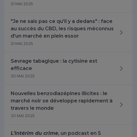
21 MAI 2025
"Je ne sais pas ce qu'il y a dedans" : face
au succès du CBD, les risques méconnus
d'un marché en plein essor
21 MAI 2025
Sevrage tabagique : la cytisine est
efficace
20 MAI 2025
Nouvelles benzodiazépines illicites : le
marché noir se développe rapidement à
travers le monde
20 MAI 2025
L’intérim du crime
, un podcast en 5