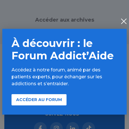
Accéder aux archives
À découvrir : le
Forum Addict’Aide
Accédez à notre forum, animé par des
Lutter contre les addictions,
patients experts, pour échanger sur les
c'est aussi s'informer
addictions et s’entraider.
S’INSCRIRE À LA NEWSLETTER
ACCÉDER AU FORUM
SUIVEZ-NOUS